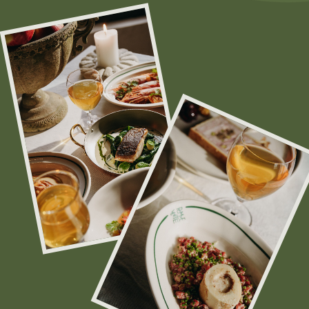
заказать универсальный и желанный
подарок — подарочный сертификат
с номиналом.
Это решение для любого праздника
и важного случая, которое позволяет
дарить впечатления и заботу о себе
и близких.
Каждый сертификат
в презентабельном
оформлении — яркий дизайн
в стилистике Pomme Verte
превращает сертификат
в полноценный подарок, который
приятно вручать и получать.
УЗНАТЬ ПОДРОБНОСТИ
Будем рады видеть вас среди наших
гостей и поделиться с вами нашей
любовью к Нормандии и сидру