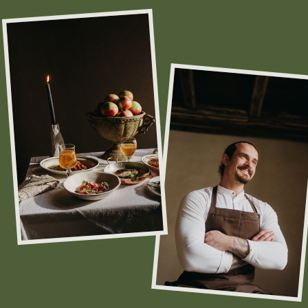
За кухню отвечает
бренд-шеф Ренат
Царицанский
Он сочетает классические французские
техники с традиционными нормандскими
рецептами, добавляя в них современные
гастрономические акценты. Среди
эталонных блюд Pomme Verte: пате ан крут
с мочёными огурцами, питивье с томлёной
говядиной и соусом демиглас с черносливом.