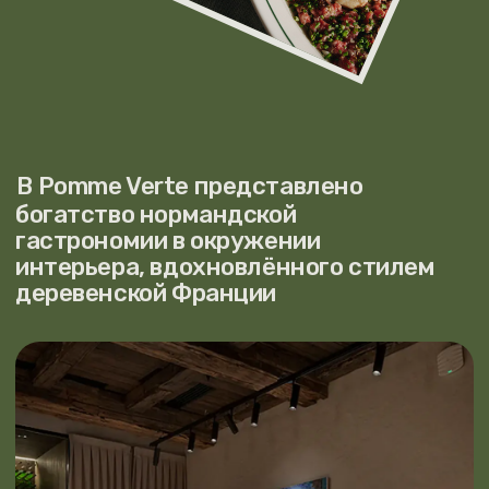
Москва, Пятницкая улица, 20, стр. 1,
метро «Новокузнецкая»
График работы: с 11:00 до 00:00
+7 966 157 93 99
WhatsApp
Telegram
БРОНЬ
Договор-оферта
Политика обработки персональных данных
Разработка сайта