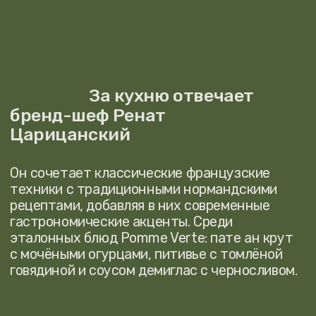
Du champ à l'assiette — «от поля
до тарелки» — так создаётся
кулинария в Нормандии, которая
включена в список наследия
ЮНЕСКО
И мы трепетно следуем этому правилу.
Мы берём проверенные столетиями рецепты,
сохраняя суть, но добавляем современное
видение. Наша кухня — это не просто еда,
это часть культурного кода региона.
Тёплая, настоящая и душевная,
она отражает всё, чем живёт
этот край: яблоневые сады,
зелёные пастбища, солёные
ветры и традиции, передающиеся
из поколения в поколение.
МЕНЮ