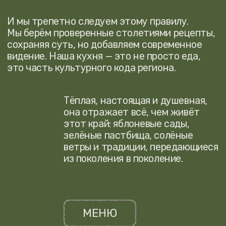
Сидр родом из Франции, а именно
из Нормандии и Бретани
Это лёгкий алкогольный напиток
из яблочного сока, полученный методом
натурального брожения. Для него
используют разные сорта яблок:
сладкие, кислые и горькие, благодаря
чему сидр приобретает сложный
и гармоничный вкус.
Мы ценим тех, кто возвращается,
поэтому создали
программу лояльности
Переходите по ссылке, чтобы
зарегистироваться и получать
дополнительную выгоду.