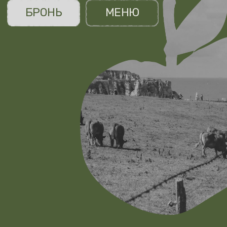
В Pomme Verte живёт дух
той самой Нормандии, где аромат
печёных яблок встречается
с солёным бризом Ла Манша
Здесь каждый глоток сидра рассказывает
историю яблоневых садов и тихих ферм,
а время течёт неспешно. Мы собрали более
ста сортов сидра и вкусы далёкой
французской деревни, чтобы создать место,
где встречаются старые друзья