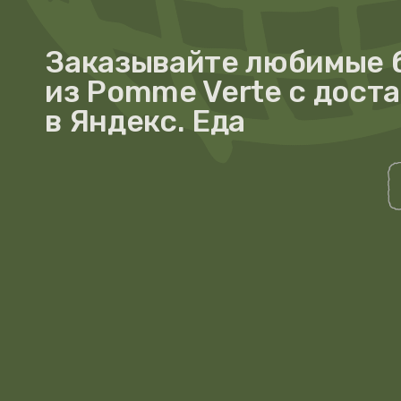
Сидр родом из Франц
из Нормандии и Бретани
Это лёгкий алкогольный напиток из яблочного
сока, полученный методом натурального
брожения. Для него используют разные сорта
яблок: сладкие, кислые и горькие, благодаря
чему сидр приобретает сложный и гармоничный
вкус.