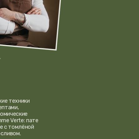
хники
,
ские
te: пате
омлёной
м.