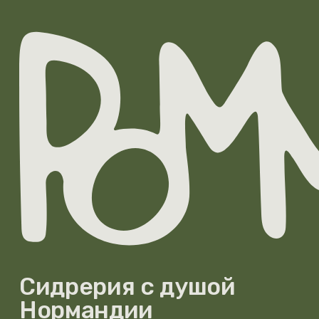
Сидрерия с душой
Нормандии
Pomme Verte (Помм Верт) — «Зелёное Яблоко»,