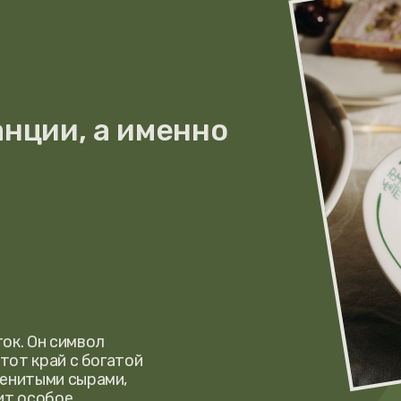
 символ
рай с богатой
ми сырами,
обое
р был
егодня
дии и северо-
звращается,
 лояльности