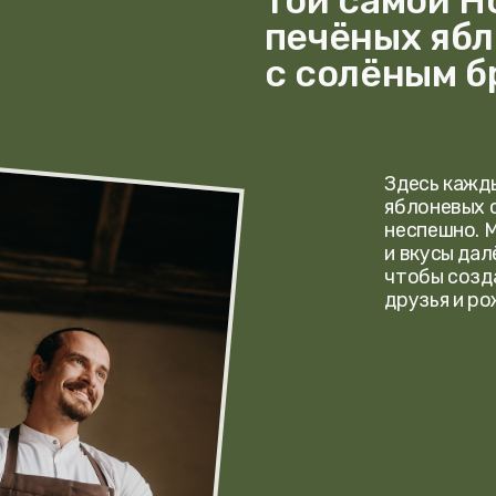
Здесь каждый глоток си
яблоневых садов и тихих
неспешно. Мы собрали б
и вкусы далёкой францу
чтобы создать место, г
друзья и рождаются нов