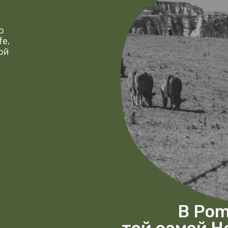
В Pomme Ver
той самой Норманд
печёных яблок вст
с солёным бризом