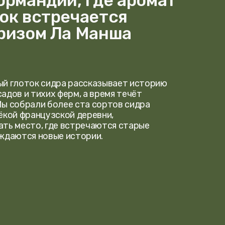
дра рассказывает историю
 ферм, а время течёт
олее ста сортов сидра
зской деревни,
де встречаются старые
ые истории.