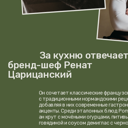
За кухню отвечает
бренд-шеф Ренат
Царицанский
Он сочетает классические французские те
с традиционными нормандскими рецептами
добавляя в них современные гастрономиче
акценты. Среди эталонных блюд Pomme Ver
ан крут с мочёными огурцами, питивье с т
говядиной и соусом демиглас с черносливо