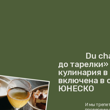
Du champ à l
до тарелки» — так
кулинария в Норма
включена в список
ЮНЕСКО
И мы трепетно следуем 
проверенные столетиями
но добавляем современн
это не просто еда, это 
региона.
Тёплая, настоящая и душевная, она о
чем живёт этот край: яблоневые сады
пастбища, солёные ветры и традиции
из поколения в поколение.
МЕНЮ