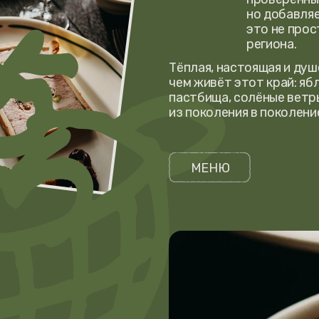
юда
ой
АЗАТЬ