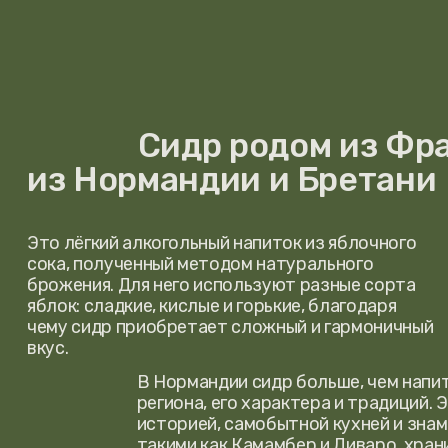
В Нормандии сидр больше, чем напиток. Он
региона, его характера и традиций. Этот к
историей, самобытной кухней и знамениты
такими как Камамбер и Ливаро, хранит ос
отношение к своему напитку. Когда-то сид
основным напитком северян и моряков, а с
остаётся важной частью культуры Норман
запада Франции.
Мы ценим тех, кто во
поэтому создали программу
Переходите по ссылке, чтобы зарегистироваться
и получать дополнительную выгоду.