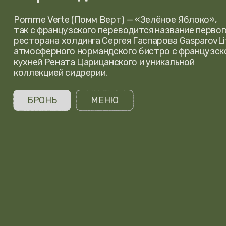
так с французского переводится название первого
ресторана холдинга Сергея Гаспарова GasparovLife,
атмосферного нормандского бистро с французской
кухней Рената Царицанского и уникальной
коллекцией сидрерии.
БРОНЬ
МЕНЮ