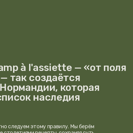
'assiette — «от поля
 создаётся
ндии, которая
 наследия
этому правилу. Мы берём
 рецепты, сохраняя суть,
ое видение. Наша кухня —
часть культурного кода
тражает всё,
, зелёные
, передающиеся