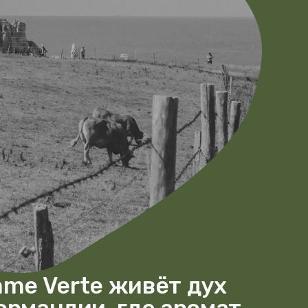
te живёт дух
ии, где аромат
речается
 Ла Манша